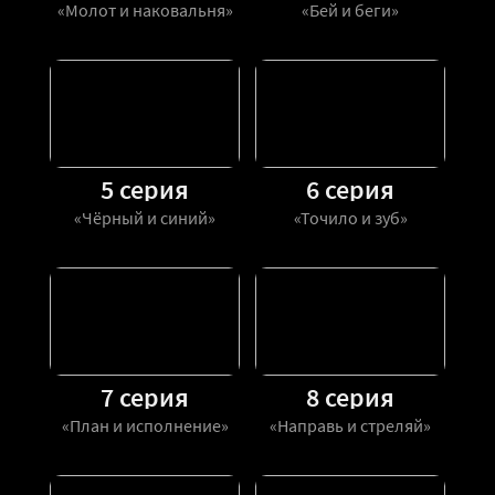
«Молот и наковальня»
«Бей и беги»
5 серия
6 серия
«Чёрный и синий»
«Точило и зуб»
7 серия
8 серия
«План и исполнение»
«Направь и стреляй»