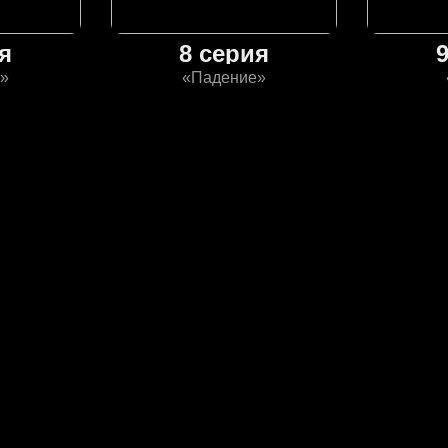
я
8 серия
»
«Падение»