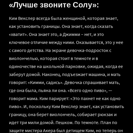
«Лучше звоните Солу»:
Ким Векслер всегда была женщиной, которая знает,
как установить границы. Она знает, когда сказать
«хватит». Она знает это, а Джимми – нет, и это
ключевое отличие между ними. Оказывается, это у нее
с самого детства. На экране девочка-подросток с
виолончелью, которая стоит в темноте и в
одиночестве на школьной парковке, ожидая, когда ее
заберут домой. Наконец, подъезжает машина, и мать
говорит: «Кимми, садись». Девочка спрашивает мать,
где она была, пьяна ли она. «Всего одно пиво», —
говорит мама. Ким парирует: «Это пахнет не как одно
пиво». И, поскольку Ким Векслер знает, как установить
границу, она берет виолончель, собирает рюкзак и
идет три мили домой. Пешком. По темноте. План по
защите мистера Акера был детищем Ким, но теперь он