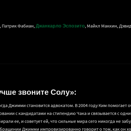
н, Патрик Фабиан,
, Майкл Маккин, Дэви
Джанкарло Эспозито
учше звоните Солу»:
когда Джимми становится адвокатом. В 2004 году Ким помогает
овании с кандидатами на стипендию Чака и связывается с одни
ирали ее, и советует ей, что сильные мира сего никогда не за
обращении Джимми импровизированно говорит о том, как он хо