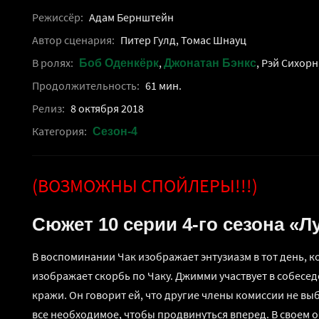
Режиссёр:
Адам Бернштейн
Автор сценария:
Питер Гулд, Томас Шнауц
В ролях:
,
, Рэй Сихор
Боб Оденкёрк
Джонатан Бэнкс
Продолжительность:
61 мин.
Релиз:
8 октября 2018
Категория:
Сезон-4
(ВОЗМОЖНЫ СПОЙЛЕРЫ!!!)
Сюжет 10 серии 4-го сезона «Л
В воспоминании Чак изображает энтузиазм в тот день, 
изображает скорбь по Чаку. Джимми участвует в собесед
кражи. Он говорит ей, что другие члены комиссии не выб
все необходимое, чтобы продвинуться вперед. В своем 