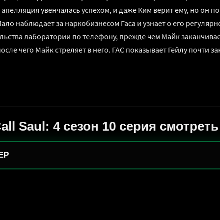
пелляция увенчалась успехом, и даже Ким верит ему, но он пока
ало наблюдает за наркобизнесом Гаса и узнает о его регулярно
льства лаборатории по телефону, прежде чем Майк заканчивает
после чего Майк стреляет в него. ГАС показывает Гейлу почти
Call Saul: 4 сезон 10 серия смотрет
ЕР