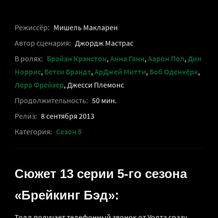
Режиссёр:
Мишель Макларен
Автор сценария:
Джордж Мастрас
В ролях:
Брайан Крэнстон
,
Анна Ганн
,
Аарон Пол
,
Дин
Норрис
,
Бетси Брандт
,
АрДжей Митти
,
Боб Оденкёрк
,
Лора Фрейзер
, Джесси Племонс
Продолжительность:
50 мин.
Релиз:
8 сентября 2013
Категория:
Сезон 5
Сюжет 13 серии 5-го сезона
«Брейкинг Бэд»:
Тодд получает телефонный звонок от Уолта сразу